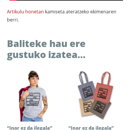
Artikulu honetan
kamiseta ateratzeko ekimenaren
berri.
Baliteke hau ere
gustuko izatea…
“Inor ez da ilegala”
“Inor ez da ilegala”