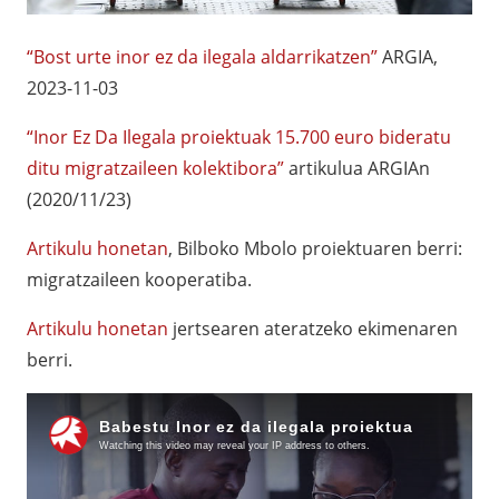
“Bost urte inor ez da ilegala aldarrikatzen”
ARGIA,
2023-11-03
“Inor Ez Da Ilegala proiektuak 15.700 euro bideratu
ditu migratzaileen kolektibora”
artikulua ARGIAn
(2020/11/23)
Artikulu honetan
, Bilboko Mbolo proiektuaren berri:
migratzaileen kooperatiba.
Artikulu honetan
jertsearen ateratzeko ekimenaren
berri.