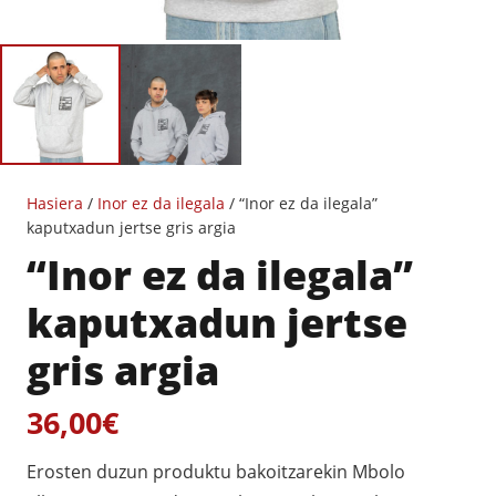
Hasiera
/
Inor ez da ilegala
/ “Inor ez da ilegala”
kaputxadun jertse gris argia
“Inor ez da ilegala”
kaputxadun jertse
gris argia
36,00
€
Erosten duzun produktu bakoitzarekin Mbolo