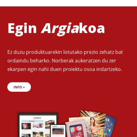
Egin
Argia
koa
Ez duzu produktuarekin lotutako prezio zehatz bat
ordaindu beharko. Norberak aukeratzen du zer
ekarpen egin nahi duen proiektu osoa indartzeko.
INFO +