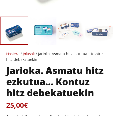
Hasiera
/
Jolasak
/ Jarioka. Asmatu hitz ezkutua… Kontuz
hitz debekatuekin
Jarioka. Asmatu hitz
ezkutua… Kontuz
hitz debekatuekin
25,00
€