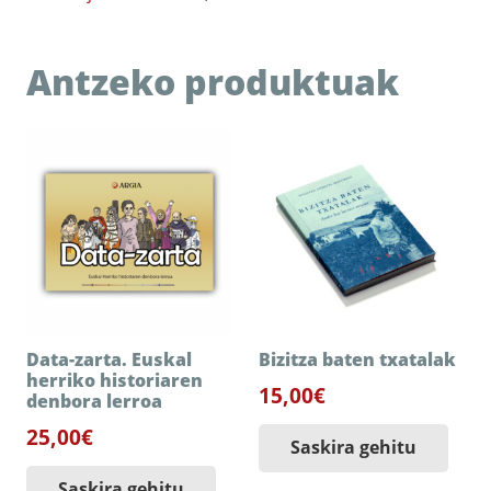
Antzeko produktuak
Data-zarta. Euskal
Bizitza baten txatalak
herriko historiaren
15,00
€
denbora lerroa
25,00
€
Saskira gehitu
Saskira gehitu