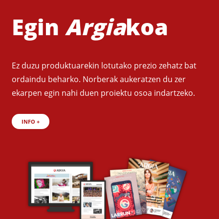
Egin
Argia
koa
Ez duzu produktuarekin lotutako prezio zehatz bat
ordaindu beharko. Norberak aukeratzen du zer
ekarpen egin nahi duen proiektu osoa indartzeko.
INFO +