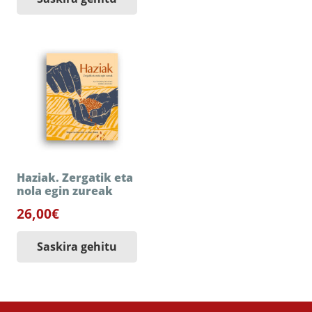
Haziak. Zergatik eta
nola egin zureak
26,00
€
Saskira gehitu