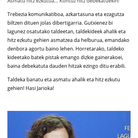
Asmatu hitz ezkutua… Kontuz hitz debekatuekin!
Trebezia komunikatiboa, azkartasuna eta ezagutza
biltzen dituen jolas dibertigarria. Gutxienez bi
lagunez osatutako taldeetan, taldekideek ahalik eta
hitz ezkutu gehien asmatzea da helburua, emandako
denbora agortu baino lehen. Horretarako, taldeko
kideetako batek pistak emango dizkie gainerakoei,
baina debekatuta dauden hitzak ezingo ditu erabili.
Taldeka banatu eta asmatu ahalik eta hitz ezkutu
gehien! Hasi Jarioka!