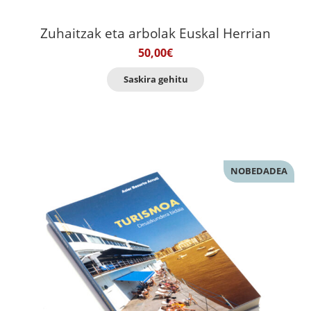
Zuhaitzak eta arbolak Euskal Herrian
50,00
€
Saskira gehitu
NOBEDADEA