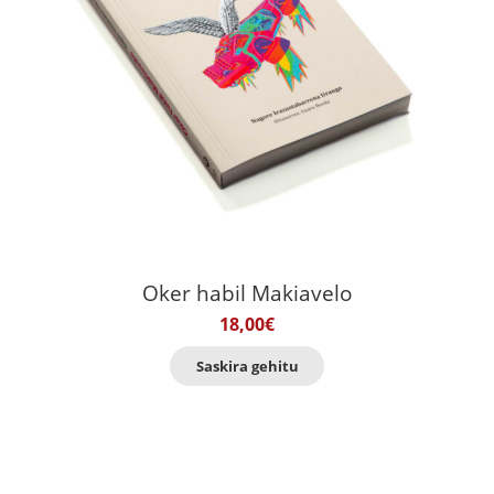
Oker habil Makiavelo
18,00
€
Saskira gehitu