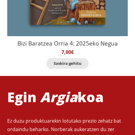
Bizi Baratzea Orria 4: 2025eko Negua
7,00
€
Saskira gehitu
Egin
Argia
koa
Ez duzu produktuarekin lotutako prezio zehatz bat
ordaindu beharko. Norberak aukeratzen du zer