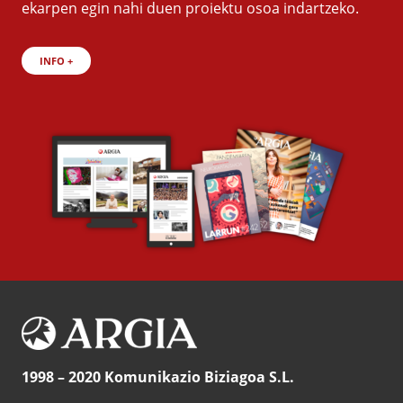
ekarpen egin nahi duen proiektu osoa indartzeko.
INFO +
1998 – 2020 Komunikazio Biziagoa S.L.