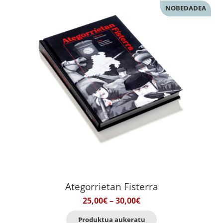
NOBEDADEA
Ategorrietan Fisterra
Prezio
25,00
€
–
30,00
€
tartea:
Produktu
Produktua aukeratu