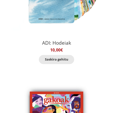
ADI: Hodeiak
10,00
€
Saskira gehitu