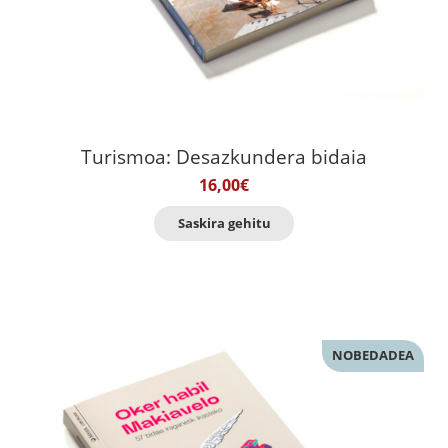
Turismoa: Desazkundera bidaia
16,00
€
Saskira gehitu
NOBEDADEA