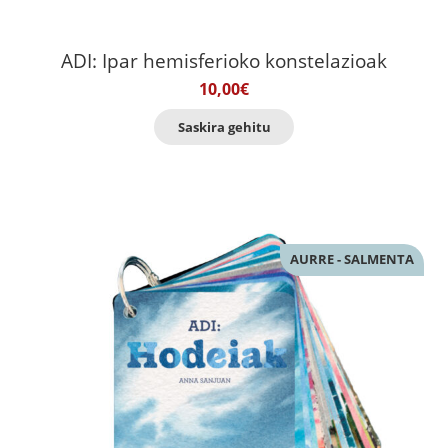
ADI: Ipar hemisferioko konstelazioak
10,00
€
Saskira gehitu
AURRE - SALMENTA