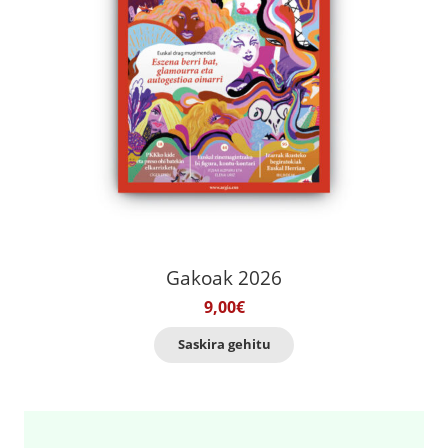
Gakoak 2026
9,00
€
Saskira gehitu