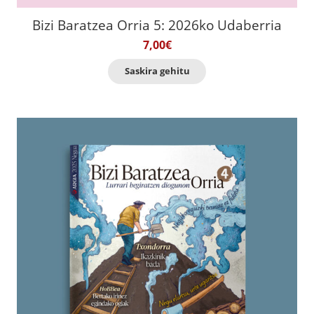
Bizi Baratzea Orria 5: 2026ko Udaberria
7,00
€
Saskira gehitu